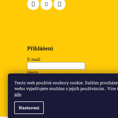
Přihlášení
E-mail
Heslo
Tento web používá soubory cookie. Dalším procház
webu vyjadřujete souhlas s jejich používáním.. Více
PŘIHLÁSIT SE
zde
.
Nová registrace
Zapomenuté heslo
Nastavení