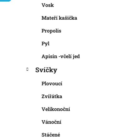
Vosk
i
n
e
n
Mateří kašička
í
p
Propolis
a
Pyl
n
e
Apisin -včelí jed
l
Svíčky
Plovoucí
Zvířátka
Velikonoční
Vánoční
Stáčené