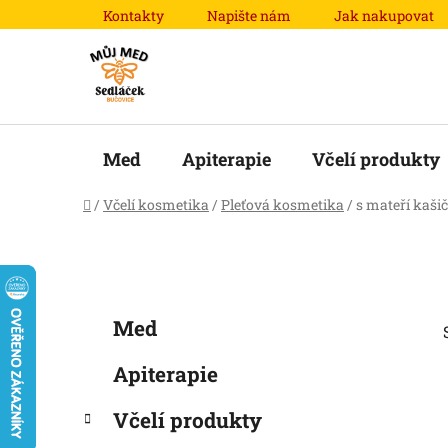
Přejít
Kontakty
Napište nám
Jak nakupovat
na
obsah
Med
Apiterapie
Včelí produkty
Domů
/
Včelí kosmetika
/
Pleťová kosmetika
/
s mateří kaši
P
K
Přeskočit
Med
a
o
kategorie
t
s
Apiterapie
e
t
g
r
Včelí produkty
o
a
r