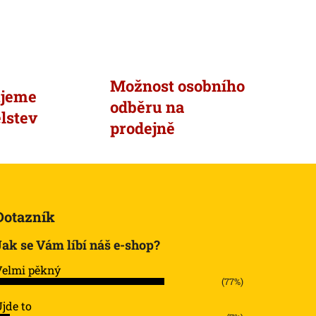
Možnost osobního
ujeme
odběru na
lstev
prodejně
Dotazník
Jak se Vám líbí náš e-shop?
Velmi pěkný
(77%)
jde to