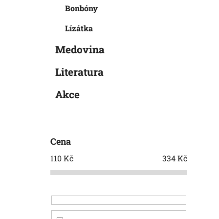
Bonbóny
Lízátka
Medovina
Literatura
Akce
Cena
110
Kč
334
Kč