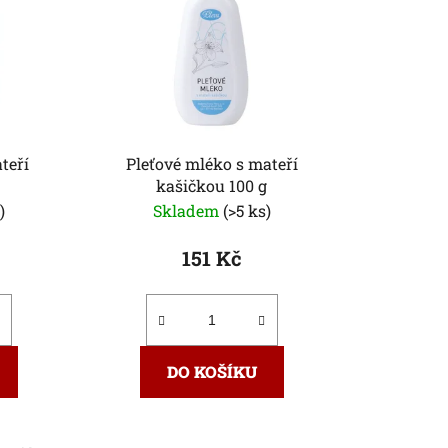
p
r
o
d
u
k
teří
Pleťové mléko s mateří
t
kašičkou 100 g
ů
)
Skladem
(>5 ks)
151 Kč
DO KOŠÍKU