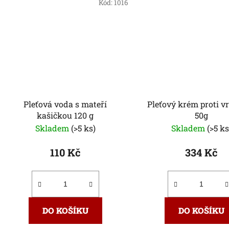
Kód:
1016
Pleťová voda s mateří
Pleťový krém proti 
kašičkou 120 g
50g
Skladem
(>5 ks)
Skladem
(>5 ks
110 Kč
334 Kč
DO KOŠÍKU
DO KOŠÍKU