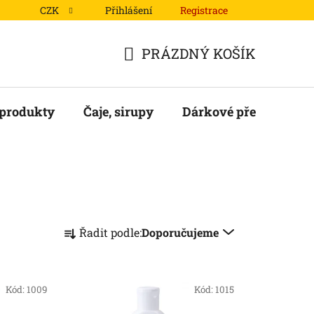
CZK
Přihlášení
Registrace
Podmínky ochrany osobních údajů
Mapa serveru
PRÁZDNÝ KOŠÍK
NÁKUPNÍ
KOŠÍK
 produkty
Čaje, sirupy
Dárkové předměty
Ř
Řadit podle:
Doporučujeme
a
z
e
Kód:
1009
Kód:
1015
n
í