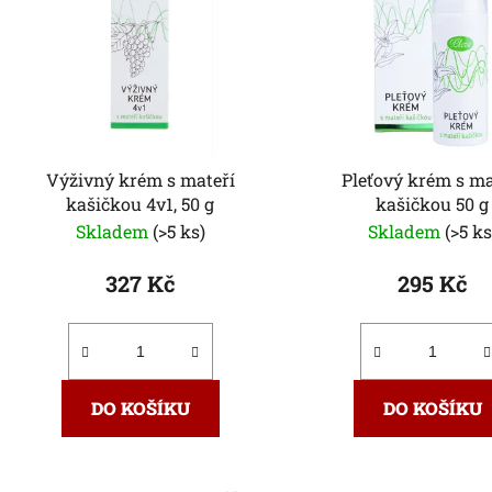
p
i
s
p
r
o
Výživný krém s mateří
Pleťový krém s ma
d
kašičkou 4v1, 50 g
kašičkou 50 g
u
Skladem
(>5 ks)
Skladem
(>5 ks
k
t
327 Kč
295 Kč
ů
DO KOŠÍKU
DO KOŠÍKU