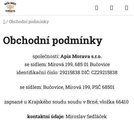
Přejít
Hledat
NÁKUP
na
obsah
KOŠÍK
Domů
/
Obchodní podmínky
Obchodní podmínky
společnosti:
Apis Morava s.r.o.
se sídlem:
Mírová 199, 685 01 Bučovice
identifikační číslo:
29215838
DIČ: CZ29215838
se sídlem: Bučovice, Mírová 199, PSČ 68501
zapsané u Krajského soudu soudu v Brně, vložka 66410
kontaktní údaje:
Miroslav Sedláček