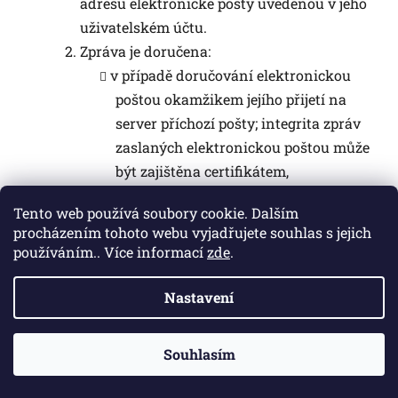
adresu elektronické pošty uvedenou v jeho
uživatelském účtu.
Zpráva je doručena:
v případě doručování elektronickou
poštou okamžikem jejího přijetí na
server příchozí pošty; integrita zpráv
zaslaných elektronickou poštou může
být zajištěna certifikátem,
v případě doručování osobně či
Tento web používá soubory cookie. Dalším
prostřednictvím provozovatele
procházením tohoto webu vyjadřujete souhlas s jejich
poštovních služeb převzetím zásilky
používáním.. Více informací
zde
.
adresátem,
v případě doručování osobně či
Nastavení
prostřednictvím provozovatele
poštovních služeb též odepřením
Souhlasím
převzetí zásilky, odepře-li adresát
(popřípadě osoba oprávněná za něj