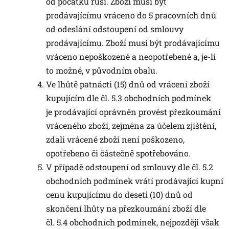
od počátku ruší. Zboží musí být
prodávajícímu vráceno do 5 pracovních dnů
od odeslání odstoupení od smlouvy
prodávajícímu. Zboží musí být prodávajícímu
vráceno nepoškozené a neopotřebené a, je-li
to možné, v původním obalu.
Ve lhůtě patnácti (15) dnů od vrácení zboží
kupujícím dle čl. 5.3 obchodních podmínek
je prodávající oprávněn provést přezkoumání
vráceného zboží, zejména za účelem zjištění,
zdali vrácené zboží není poškozeno,
opotřebeno či částečně spotřebováno.
V případě odstoupení od smlouvy dle čl. 5.2
obchodních podmínek vrátí prodávající kupní
cenu kupujícímu do deseti (10) dnů od
skončení lhůty na přezkoumání zboží dle
čl. 5.4 obchodních podmínek, nejpozději však