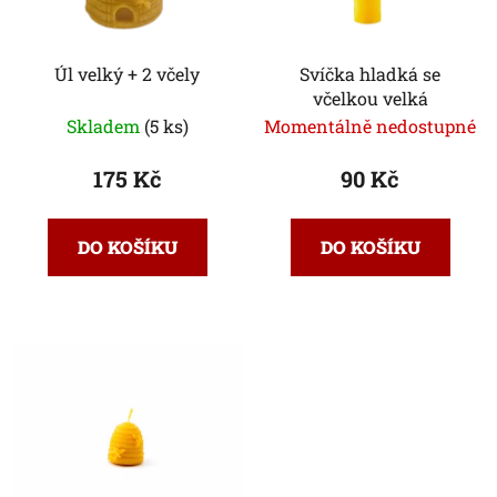
p
k
r
t
Úl velký + 2 včely
Svíčka hladká se
o
ů
včelkou velká
d
Skladem
(5 ks)
Momentálně nedostupné
u
k
175 Kč
90 Kč
t
ů
DO KOŠÍKU
DO KOŠÍKU