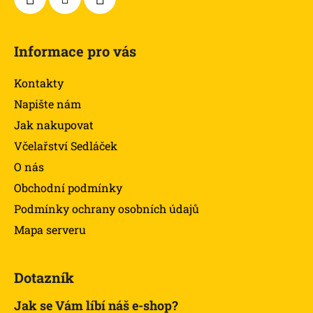
y
v
ý
Informace pro vás
p
i
Kontakty
s
u
Napište nám
Jak nakupovat
Včelařství Sedláček
O nás
Obchodní podmínky
Podmínky ochrany osobních údajů
Mapa serveru
Dotazník
Jak se Vám líbí náš e-shop?