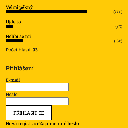
Velmi pěkný
(77%)
Ujde to
(7%)
Nelíbí se mi
(16%)
Počet hlasů:
93
Přihlášení
E-mail
Heslo
PŘIHLÁSIT SE
Nová registrace
Zapomenuté heslo