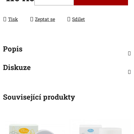
Měrná cena:
Tisk
Zeptat se
Sdílet
Popis
Diskuze
Související produkty