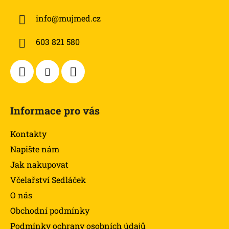
a
info
@
mujmed.cz
t
í
603 821 580
Informace pro vás
Kontakty
Napište nám
Jak nakupovat
Včelařství Sedláček
O nás
Obchodní podmínky
Podmínky ochrany osobních údajů