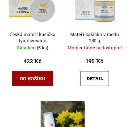
Česká mateří kašička
Mateří kašička v medu
lyofilizovaná
250 g
Skladem
(5 ks)
Momentálně nedostupné
422 Kč
195 Kč
DO KOŠÍKU
DETAIL