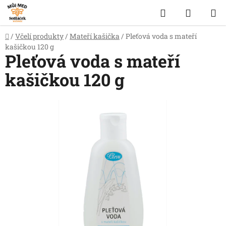
Přejít
Hledat
NÁKUP
na
obsah
KOŠÍK
Domů
/
Včelí produkty
/
Mateří kašička
/
Pleťová voda s mateří
kašičkou 120 g
Pleťová voda s mateří
kašičkou 120 g