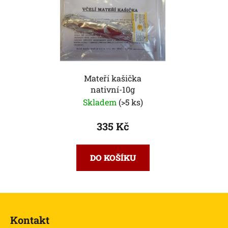
Mateří kašička
nativní-10g
Skladem
(>5 ks)
335 Kč
DO KOŠÍKU
Z
á
Kontakt
p