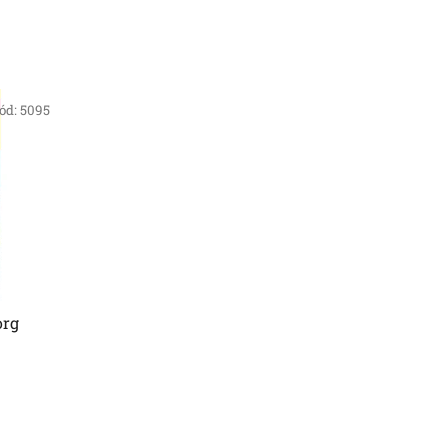
ód:
5095
org