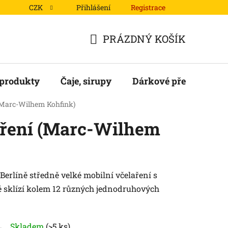
CZK
Přihlášení
Registrace
Podmínky ochrany osobních údajů
Mapa serveru
PRÁZDNÝ KOŠÍK
NÁKUPNÍ
KOŠÍK
 produkty
Čaje, sirupy
Dárkové předměty
 (Marc-Wilhem Kohfink)
aření (Marc-Wilhem
Berlíně středně velké mobilní včelaření s
ně sklízí kolem 12 různých jednodruhových
Skladem
(>5 ks)