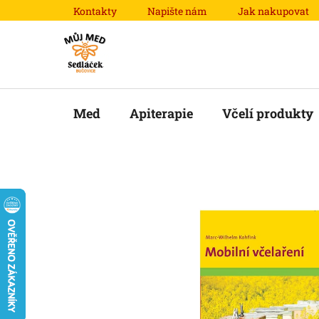
Přejít
Kontakty
Napište nám
Jak nakupovat
na
obsah
Med
Apiterapie
Včelí produkty