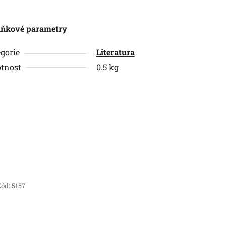
lňkové parametry
gorie
Literatura
tnost
0.5 kg
ód:
5157