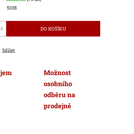
5108
DO KOŠÍKU
Sdílet
ujem
Možnost
osobního
odběru na
prodejně