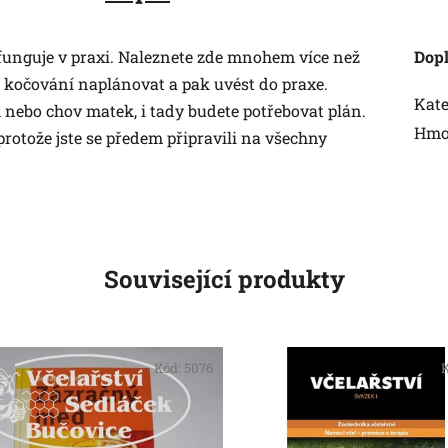
í funguje v praxi. Naleznete zde mnohem více než
Dop
 kočování naplánovat a pak uvést do praxe.
Kate
k nebo chov matek, i tady budete potřebovat plán.
Hmo
protože jste se předem připravili na všechny
Související produkty
Kód:
5076
K