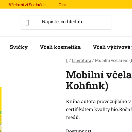
Včelařství Sedláček
O nás
Obchodní podmínky
Svíčky
Včelí kosmetika
Včelí výživové
Domů
/
Literatura
/
Mobilní včelaření
Mobilní včel
Kohfink)
Kniha autora provozujícího v 
certifikátem kvality bio.Roč
medů.
Dostupnost