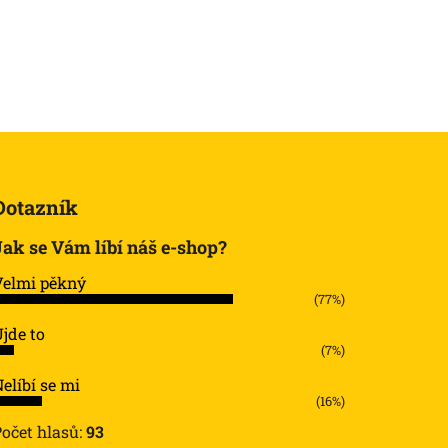
Dotazník
Jak se Vám líbí náš e-shop?
Velmi pěkný
(77%)
jde to
(7%)
elíbí se mi
(16%)
Počet hlasů:
93