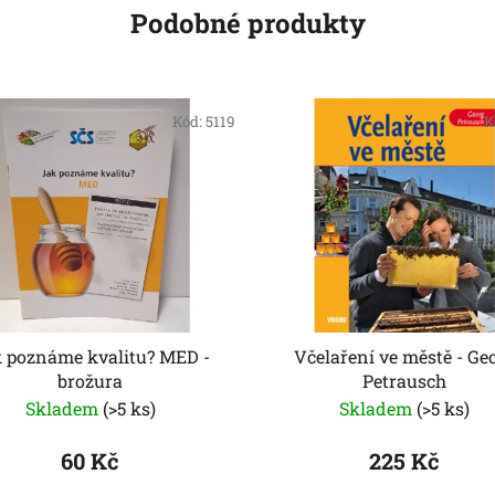
Podobné produkty
Kód:
5119
K
 poznáme kvalitu? MED -
Včelaření ve městě - Ge
brožura
Petrausch
Skladem
(>5 ks)
Skladem
(>5 ks)
60 Kč
225 Kč