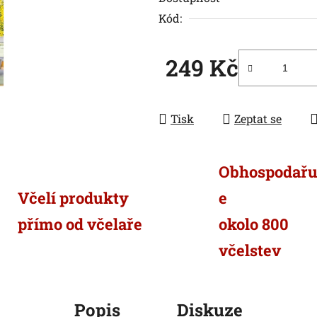
Kód:
249 Kč
Měrná cena:
Tisk
Zeptat se
Obhospodař
Včelí produkty
e
přímo od včelaře
okolo 800
včelstev
Popis
Diskuze