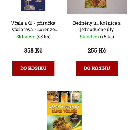
Včela a úl - příručka
Bedněný úl, košnice a
včelařova - Lorenzo
jednoduché úly
Lorraine Langstroth
Skladem
(>5 ks)
Skladem
(>5 ks)
358 Kč
255 Kč
DO KOŠÍKU
DO KOŠÍKU