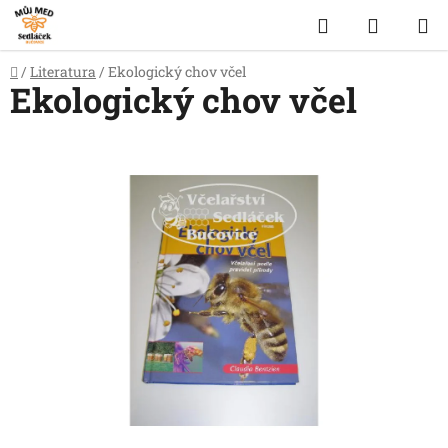
Přejít
Hledat
NÁKUP
na
obsah
KOŠÍK
Domů
/
Literatura
/
Ekologický chov včel
Ekologický chov včel