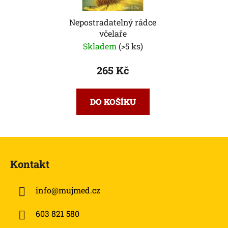
Nepostradatelný rádce
včelaře
Skladem
(>5 ks)
265 Kč
DO KOŠÍKU
Z
á
Kontakt
p
a
info
@
mujmed.cz
t
í
603 821 580