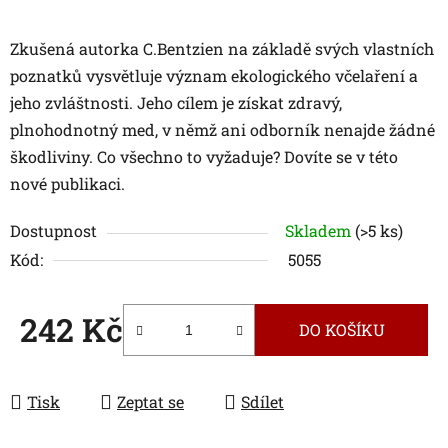
Zkušená autorka C.Bentzien na základě svých vlastních
poznatků vysvětluje význam ekologického včelaření a
jeho zvláštnosti. Jeho cílem je získat zdravý,
plnohodnotný med, v němž ani odborník nenajde žádné
škodliviny. Co všechno to vyžaduje? Dovíte se v této
nové publikaci.
Dostupnost
Skladem
(>5 ks)
Kód:
5055
242 Kč
DO KOŠÍKU
Měrná cena:
Tisk
Zeptat se
Sdílet