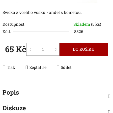
Svíčka z včelího vosku - anděl s kometou.
Dostupnost
Skladem
(5 ks)
Kód:
8826
65 Kč
DO KOŠÍKU
Měrná cena:
Tisk
Zeptat se
Sdílet
Popis
Diskuze