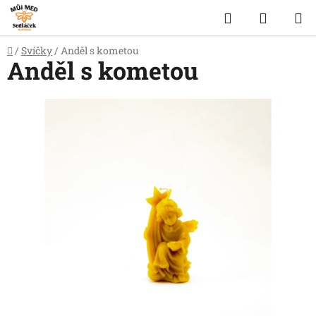
Přejít
Hledat
NÁKUP
na
obsah
KOŠÍK
Domů
/
Svíčky
/
Anděl s kometou
Anděl s kometou