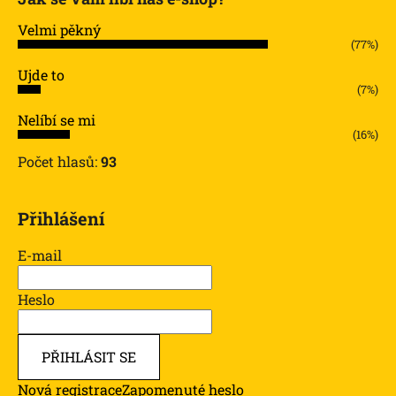
Velmi pěkný
(77%)
Ujde to
(7%)
Nelíbí se mi
(16%)
Počet hlasů:
93
Přihlášení
E-mail
Heslo
PŘIHLÁSIT SE
Nová registrace
Zapomenuté heslo