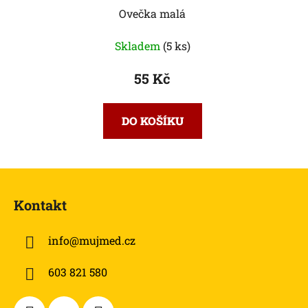
Ovečka malá
Skladem
(5 ks)
55 Kč
DO KOŠÍKU
Z
á
Kontakt
p
a
info
@
mujmed.cz
t
í
603 821 580