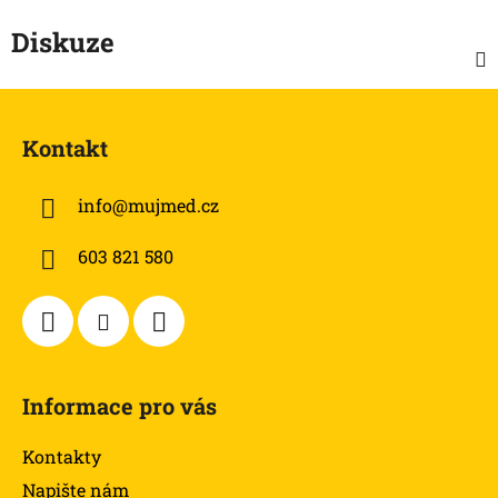
Diskuze
Z
á
Kontakt
p
a
info
@
mujmed.cz
t
í
603 821 580
Informace pro vás
Kontakty
Napište nám