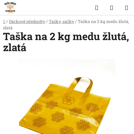
Přejít
Hledat
NÁKUP
na
obsah
KOŠÍK
Domů
/
Dárkové předměty
/
Tašky, sáčky
/
Taška na 2 kg medu žlutá,
zlatá
Taška na 2 kg medu žlutá,
zlatá