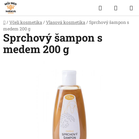
Přejít
Hledat
NÁKUP
na
obsah
KOŠÍK
Domů
/
Včelí kosmetika
/
Vlasová kosmetika
/
Sprchový šampon s
medem 200 g
Sprchový šampon s
medem 200 g