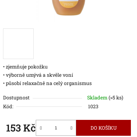
• zjemňuje pokožku
• výborně umývá a skvěle voní
• působí relaxačně na celý organismus
Dostupnost
Skladem
(>5 ks)
Kód:
1023
153 Kč
DO KOŠÍKU