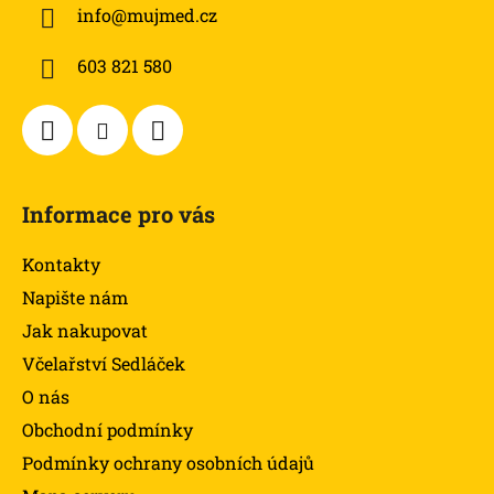
info
@
mujmed.cz
t
í
603 821 580
Informace pro vás
Kontakty
Napište nám
Jak nakupovat
Včelařství Sedláček
O nás
Obchodní podmínky
Podmínky ochrany osobních údajů