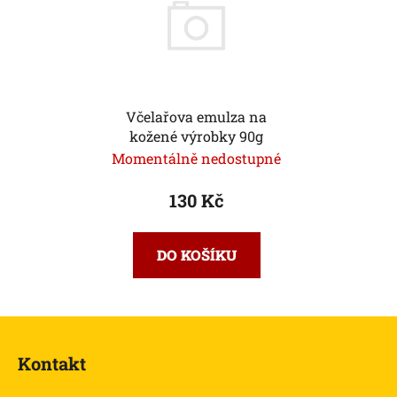
Včelařova emulza na
kožené výrobky 90g
Momentálně nedostupné
130 Kč
DO KOŠÍKU
Z
á
Kontakt
p
a