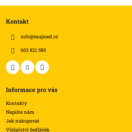
Z
á
Kontakt
p
a
info
@
mujmed.cz
t
í
603 821 580
Informace pro vás
Kontakty
Napište nám
Jak nakupovat
Včelařství Sedláček