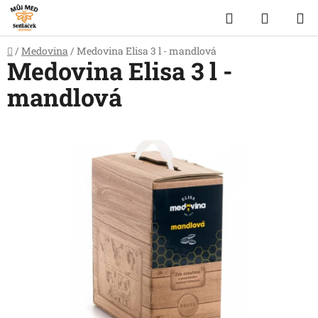
Přejít
Hledat
NÁKUP
na
obsah
KOŠÍK
Domů
/
Medovina
/
Medovina Elisa 3 l - mandlová
Medovina Elisa 3 l -
mandlová