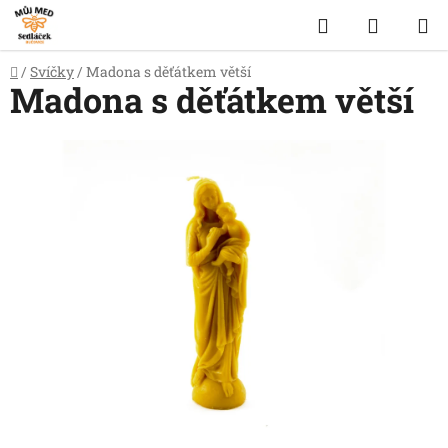
Přejít
Hledat
NÁKUP
na
obsah
KOŠÍK
Domů
/
Svíčky
/
Madona s děťátkem větší
Madona s děťátkem větší