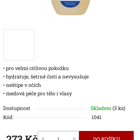
• pro velmi citlivou pokožku
• hydratuje, šetrně čistí a nevysušuje
• neštípe v očích
• medová péče pro tělo i vlasy
Dostupnost
Skladem
(3 ks)
Kód:
1041
273 Kč
DO KOŠÍKU