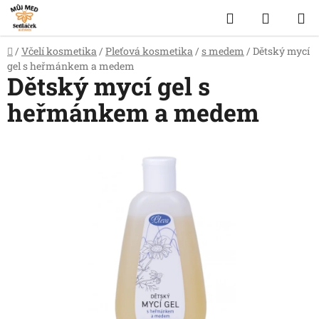
Přejít
Hledat
NÁKUP
na
obsah
KOŠÍK
Domů
/
Včelí kosmetika
/
Pleťová kosmetika
/
s medem
/
Dětský mycí
gel s heřmánkem a medem
Dětský mycí gel s
heřmánkem a medem