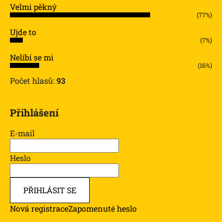
Velmi pěkný
(77%)
Ujde to
(7%)
Nelíbí se mi
(16%)
Počet hlasů:
93
Přihlášení
E-mail
Heslo
PŘIHLÁSIT SE
Nová registrace
Zapomenuté heslo