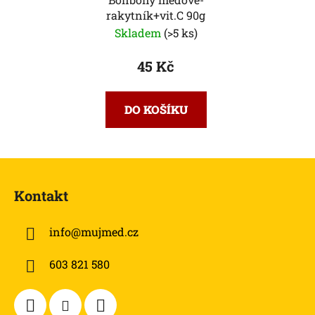
rakytník+vit.C 90g
Skladem
(>5 ks)
45 Kč
DO KOŠÍKU
Z
á
Kontakt
p
a
info
@
mujmed.cz
t
í
603 821 580