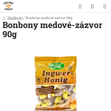
Přejít
Hledat
NÁKUP
na
obsah
KOŠÍK
Domů
/
Sladkosti
/
Bonbony medové-zázvor 90g
Bonbony medové-zázvor
90g