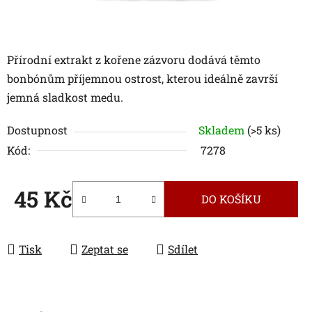
Přírodní extrakt z kořene zázvoru dodává těmto
bonbónům příjemnou ostrost, kterou ideálně završí
jemná sladkost medu.
Dostupnost
Skladem
(>5 ks)
Kód:
7278
45 Kč
DO KOŠÍKU
Měrná cena:
Tisk
Zeptat se
Sdílet