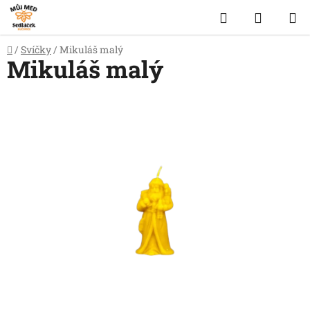
Přejít
Hledat
NÁKUP
na
obsah
KOŠÍK
Domů
/
Svíčky
/
Mikuláš malý
Mikuláš malý